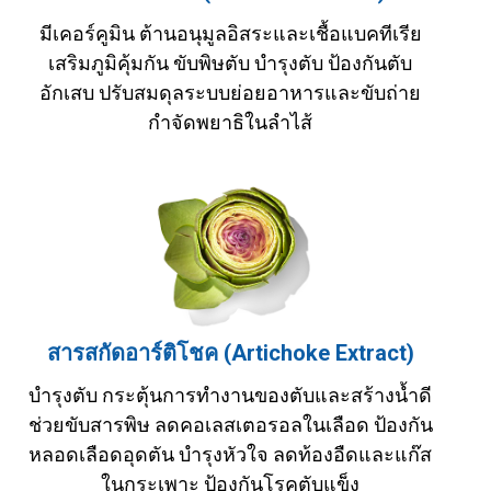
มีเคอร์คูมิน ต้านอนุมูลอิสระและเชื้อแบคทีเรีย
เสริมภูมิคุ้มกัน ขับพิษตับ บำรุงตับ ป้องกันตับ
อักเสบ ปรับสมดุลระบบย่อยอาหารและขับถ่าย
กำจัดพยาธิในลำไส้
สารสกัดอาร์ติโชค (Artichoke Extract)
บำรุงตับ กระตุ้นการทำงานของตับและสร้างน้ำดี
ช่วยขับสารพิษ ลดคอเลสเตอรอลในเลือด ป้องกัน
หลอดเลือดอุดตัน บำรุงหัวใจ ลดท้องอืดและแก๊ส
ในกระเพาะ ป้องกันโรคตับแข็ง