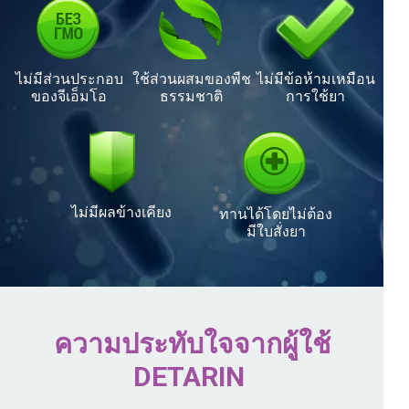
ไม่มีส่วนประกอบ
ใช้ส่วนผสมของพืช
ไม่มีข้อห้ามเหมือน
ของจีเอ็มโอ
ธรรมชาติ
การใช้ยา
ไม่มีผลข้างเคียง
ทานได้โดยไม่ต้อง
มีใบสั่งยา
ความประทับใจจากผู้ใช้
DETARIN