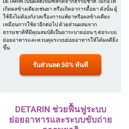
DETARIN เป็นผลิตภัณฑ์สกัดจากธรรมชาติ ไม่ก่อให้
เกิดผลข้างเคียงเช่นยา หรือเกิดอาการดื้อยา ดังนั้น ผู้
ใช้จึงไม่ต้องกังวลเรื่องการแพ้ยาหรือผลข้างเคียง
เหมือนการใช้ยาอีกต่อไป ด้วยส่วนผสมจาก
ธรรมชาติที่มีคุณสมบัติเป็นยาระบายอ่อน ๆ ต่อระบบ
ย่อยอาหารและควบคุมระบบย่อยอาหารให้ได้ผลดียิ่ง
ขึ้น
รับส่วนลด 50% ทันที
DETARIN ช่วยฟื้นฟูระบบ
ย่อยอาหารและระบบขับถ่าย