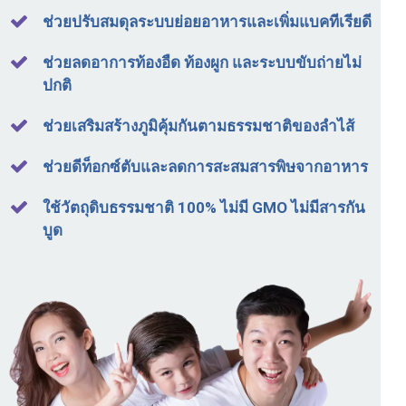
ช่วยปรับสมดุลระบบย่อยอาหารและเพิ่มแบคทีเรียดี
ช่วยลดอาการท้องอืด ท้องผูก และระบบขับถ่ายไม่
ปกติ
ช่วยเสริมสร้างภูมิคุ้มกันตามธรรมชาติของลำไส้
ช่วยดีท็อกซ์ตับและลดการสะสมสารพิษจากอาหาร
ใช้วัตถุดิบธรรมชาติ 100% ไม่มี GMO ไม่มีสารกัน
บูด