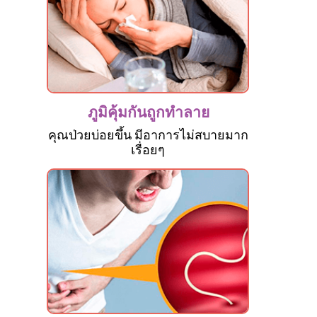
ภูมิคุ้มกันถูกทำลาย
คุณป่วยบ่อยขึ้น มีอาการไม่สบายมาก
เรื่อยๆ