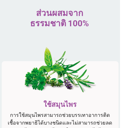
ส่วนผสมจาก
ธรรมชาติ 100%
ใช้สมุนไพร
การใช้สมุนไพรสามารถช่วยบรรเทาอาการติด
เชื้อจากพยาธิได้บางชนิดและไม่สามารถช่วยลด