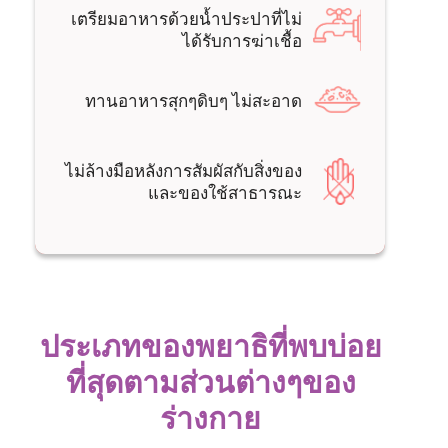
เตรียมอาหารด้วยน้ำประปาที่ไม่
ได้รับการฆ่าเชื้อ
ทานอาหารสุกๆดิบๆ ไม่สะอาด
ไม่ล้างมือหลังการสัมผัสกับสิ่งของ
และของใช้สาธารณะ
ประเภทของพยาธิที่พบบ่อย
ที่สุดตามส่วนต่างๆของ
ร่างกาย