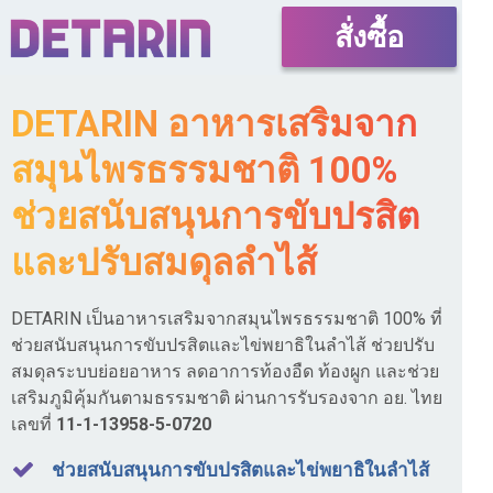
สั่งซื้อ
DETARIN อาหารเสริมจาก
สมุนไพรธรรมชาติ 100%
ช่วยสนับสนุนการขับปรสิต
และปรับสมดุลลำไส้
DETARIN เป็นอาหารเสริมจากสมุนไพรธรรมชาติ 100% ที่
ช่วยสนับสนุนการขับปรสิตและไข่พยาธิในลำไส้ ช่วยปรับ
สมดุลระบบย่อยอาหาร ลดอาการท้องอืด ท้องผูก และช่วย
เสริมภูมิคุ้มกันตามธรรมชาติ ผ่านการรับรองจาก อย. ไทย
เลขที่
11-1-13958-5-0720
ช่วยสนับสนุนการขับปรสิตและไข่พยาธิในลำไส้